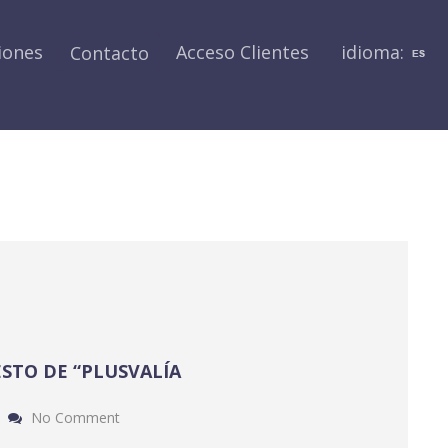
iones
Acceso Clientes
idioma:
Contacto
/
Archive for: enero / 2018
You are here:
STO DE “PLUSVALÍA
No Comment