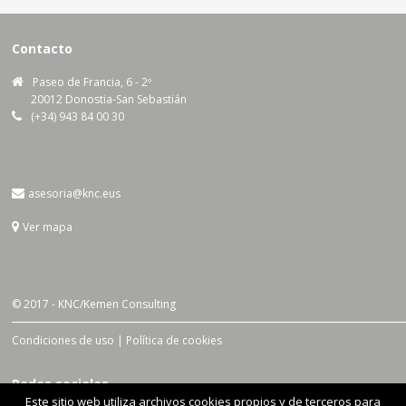
Contacto
Paseo de Francia, 6 - 2º
20012 Donostia-San Sebastián
(+34) 943 84 00 30
asesoria@knc.eus
Ver mapa
© 2017 - KNC/Kemen Consulting
Condiciones de uso |
Política de cookies
Redes sociales
Este sitio web utiliza archivos cookies propios y de terceros para