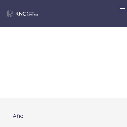
REAL DECRETO-LEY 18/2021
DE MEDIDAS URGENTES
PARA LA PROTECCIÓN DEL
EMPLEO, LA RECUPERACIÓN
ECONÓMICA Y LA MEJORA
DEL MERCADO DE TRABAJO
Año