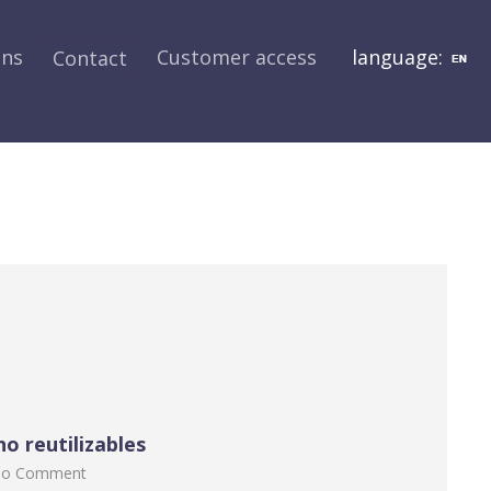
ons
Customer access
language:
Contact
/
Archive for: 2022
You are here:
o reutilizables
o Comment