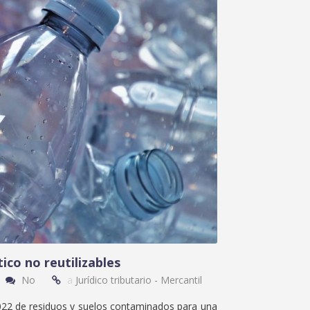
ico no reutilizables
No
a
Jurídico tributario - Mercantil
2022 de residuos y suelos contaminados para una