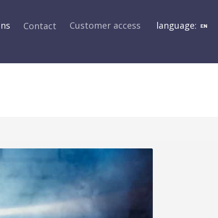
ons
Customer access
language:
Contact