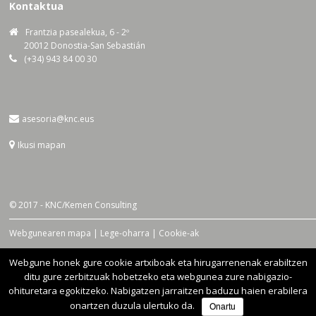
Kontaktua
Frantzia pasealekua, 6 - 2º
20012 Donostia-San Sebastián
(+34) 943 84 00 30
asesoria@knc.eus
Ikusi mapan
© 2017 - KNC/Kemen Consulting
Webgunearen mapa | Lege-oharra | Cookie-ak
Webgune honek gure cookie artxiboak eta hirugarrenenak erabiltzen
Sare sozialetan
ditu gure zerbitzuak hobetzeko eta webgunea zure nabigazio-
ohituretara egokitzeko. Nabigatzen jarraitzen baduzu haien erabilera
onartzen duzula ulertuko da.
Onartu