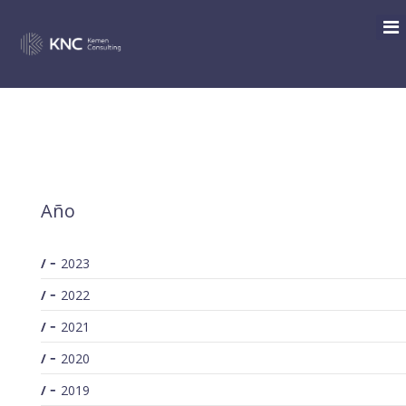
SEARCH
/
Tag search for: COVID-19
You are here:
Año
2023
2022
2021
2020
2019