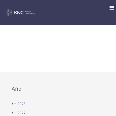
APROBACIÓN DE UN NUEVO
DECRETO FORAL-NORMA DE
MEDIDAS TRIBUTARIAS
COYUNTURALES.
Año
2023
2022