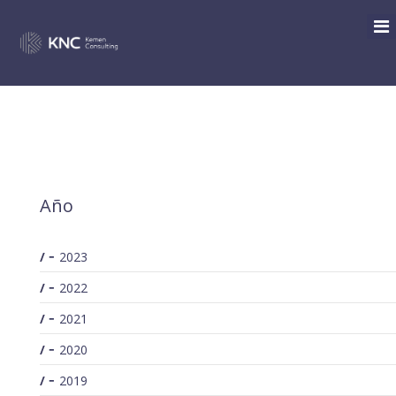
SEARCH
/
Tag search for: Hacienda Foral de Gipuzkoa
You are here:
Año
2023
2022
2021
2020
2019