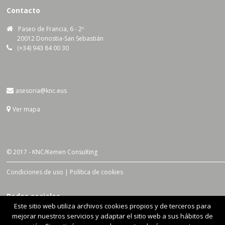
Contacto
Paseo de Francia, 6 - 2º
20012 Donostia-San Sebastián
(+34) 943 84 00 30
asesoria@knc.eus
Ver mapa
© 2017 - KNC/Kemen Consulting
Condiciones de uso |
Política de cookies
Redes sociales
Este sitio web utiliza archivos cookies propios y de terceros para
mejorar nuestros servicios y adaptar el sitio web a sus hábitos de