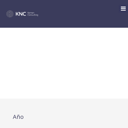
TRANSPOSICIÓN DE LA
DIRECTIVA 2019/1937
RELATIVA A LA PROTECCIÓN
DE LAS PERSONAS QUE
INFORMEN SOBRE
INFRACCIONES
Año