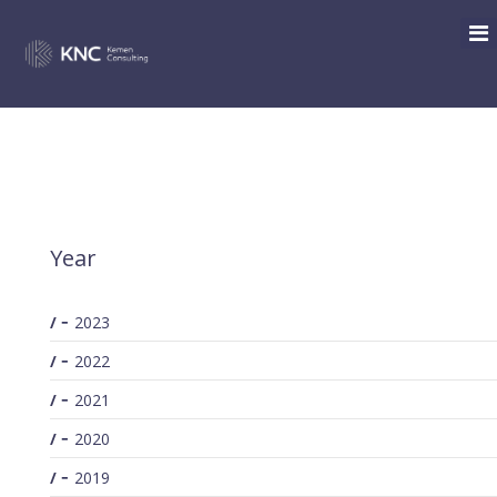
SEARCH
/
Archive for: March / 2021
You are here:
Year
2023
2022
2021
2020
2019