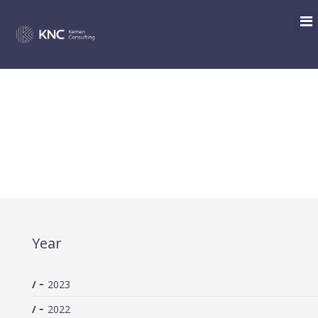
LA RESPONSABILIDAD PENAL
DE LAS PERSONAS JURÍDICAS
QUE OPERAN EN MÚLTIPLES
JURISDICCIONES
Year
2023
2022