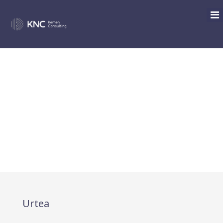
RESUMEN DEL
ANTEPROYECTO DE NORMA
FORAL POR LA QUE SE
ACTUALIZAN Y AMPLÍAN LOS
INCENTIVOS FISCALES PARA
EL FOMENTO DE LA CULTURA
Urtea