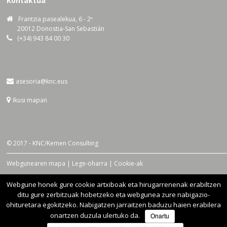
Kontaktua
Frantzia pasealekua, 6 - 2º
20012 Donostia-San Sebastián
(+34) 943 84 00 30
asesoria@knc.eus
Ikusi mapan
© 2017 - KNC/Kemen Consulting
Webgunearen mapa | Lege-oharra | Cookie-ak
Webgune honek gure cookie artxiboak eta hirugarrenenak erabiltzen
Sare sozialetan
ditu gure zerbitzuak hobetzeko eta webgunea zure nabigazio-
ohituretara egokitzeko. Nabigatzen jarraitzen baduzu haien erabilera
onartzen duzula ulertuko da.
Onartu