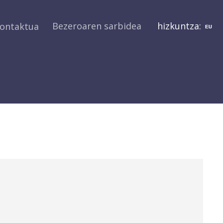
Bezeroaren sarbidea
hizkuntza:
ontaktua
/
Tag search for: Fiscal
You are here: