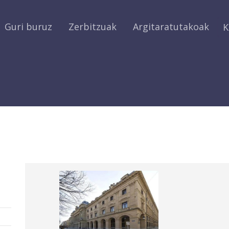
Guri buruz
Zerbitzuak
Argitaratutakoak
K