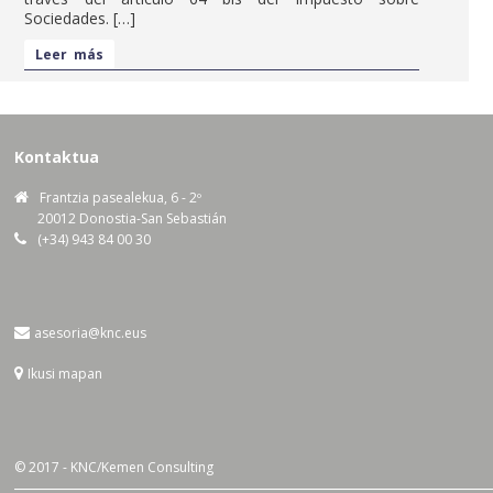
Sociedades. […]
Leer más
Kontaktua
Frantzia pasealekua, 6 - 2º
20012 Donostia-San Sebastián
(+34) 943 84 00 30
asesoria@knc.eus
Ikusi mapan
© 2017 - KNC/Kemen Consulting