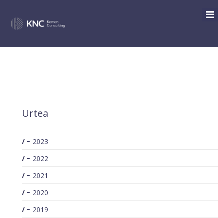
SEARCH
/
Tag search for: I+D+i
You are here:
Urtea
2023
2022
2021
2020
2019