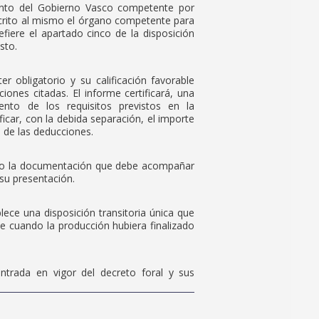
ento del Gobierno Vasco competente por
crito al mismo el órgano competente para
fiere el apartado cinco de la disposición
sto.
r obligatorio y su calificación favorable
iones citadas. El informe certificará, una
iento de los requisitos previstos en la
ficar, con la debida separación, el importe
e de las deducciones.
ando la documentación que debe acompañar
su presentación.
blece una disposición transitoria única que
rme cuando la producción hubiera finalizado
 entrada en vigor del decreto foral y sus